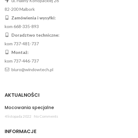
ul. Haliny Konopackiej 26
82-200 Malbork
Zamówienia i wysyłki:
kom 668-335-893
Doradztwo techniczne:
kom 737-481-737
Montaż:
kom 737-446-737
biuro@windowtech.pl
AKTUALNOŚCI
Mocowania specjalne
4 listopada 2022
No Comments
INFORMACJE