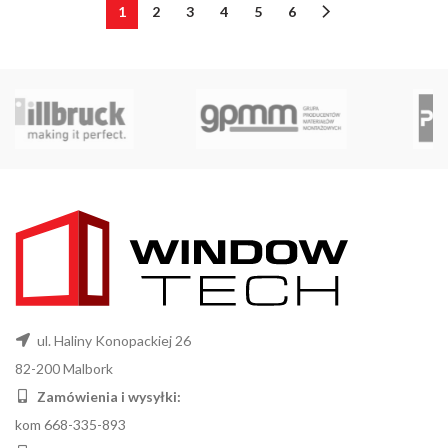
1
2
3
4
5
6
ul. Haliny Konopackiej 26
82-200 Malbork
Zamówienia i wysyłki:
kom 668-335-893