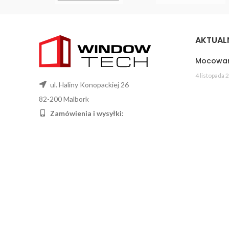
AKTUAL
Mocowan
4 listopada 
ul. Haliny Konopackiej 26
82-200 Malbork
Zamówienia i wysyłki:
kom 668-335-893
Doradztwo techniczne:
kom 737-481-737
Montaż:
kom 737-446-737
biuro@windowtech.pl