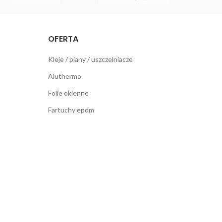
OFERTA
Kleje / piany / uszczelniacze
Aluthermo
Folie okienne
Fartuchy epdm
Konsole KNELSEN
Promocje