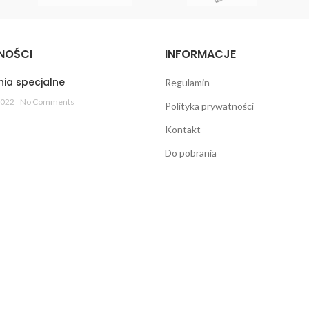
NOŚCI
INFORMACJE
ia specjalne
Regulamin
2022
No Comments
Polityka prywatności
Kontakt
Do pobrania
Sklep z biżuterią