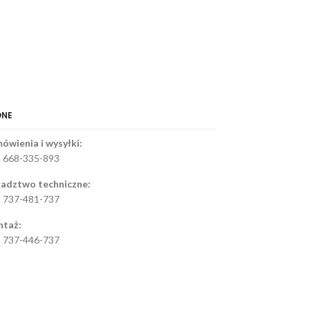
ONE
ówienia i wysyłki:
 668-335-893
adztwo techniczne:
 737-481-737
taż:
 737-446-737