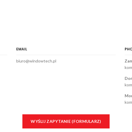
EMAIL
PH
biuro@windowtech.pl
Zam
kom
Dor
kom
Mon
kom
WYŚLIJ ZAPYTANIE (FORMULARZ)