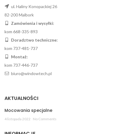
ul. Haliny Konopackiej 26
82-200 Malbork
Zamówienia i wysyłki:
kom 668-335-893
Doradztwo techniczne:
kom 737-481-737
Montaż:
kom 737-446-737
biuro@windowtech.pl
AKTUALNOŚCI
Mocowania specjalne
4 listopada 2022
No Comments
INFORMACJE