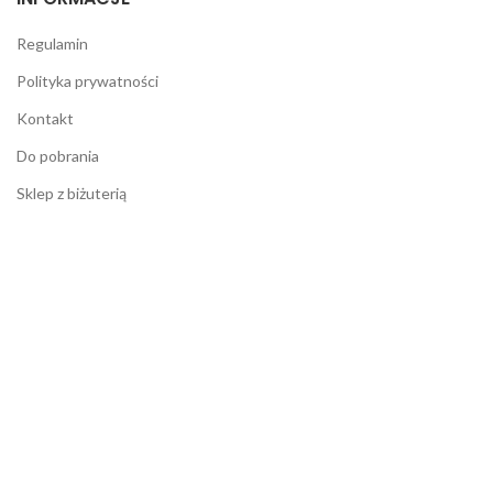
Regulamin
Polityka prywatności
Kontakt
Do pobrania
Sklep z biżuterią
OFERTA
Kleje / piany / uszczelniacze
Aluthermo
Folie okienne
Fartuchy epdm
Konsole KNELSEN
Promocje