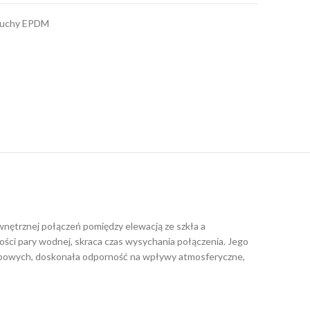
tuchy EPDM
wnętrznej połączeń pomiędzy elewacją ze szkła a
ści pary wodnej, skraca czas wysychania połączenia. Jego
typowych, doskonała odporność na wpływy atmosferyczne,