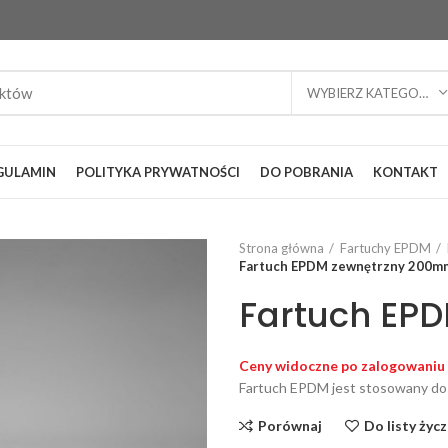
WYBIERZ KATEGORIĘ
GULAMIN
POLITYKA PRYWATNOŚCI
DO POBRANIA
KONTAKT
Strona główna
Fartuchy EPDM
Fartuch EPDM zewnętrzny 200m
Fartuch EP
Ceny widoczne po zalogowaniu
Fartuch EPDM jest stosowany do tw
Porównaj
Do listy życ