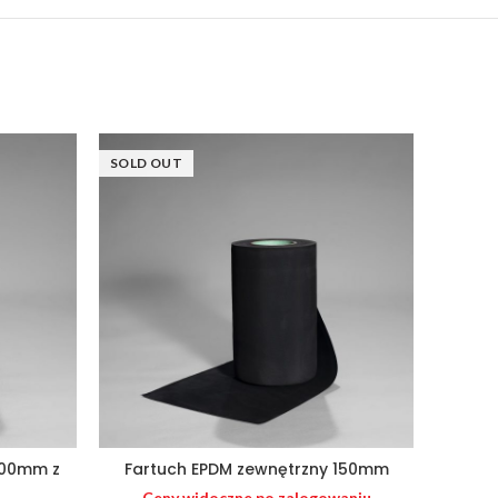
SOLD OUT
200mm z
Fartuch EPDM zewnętrzny 150mm
Fartu
Ceny widoczne po zalogowaniu