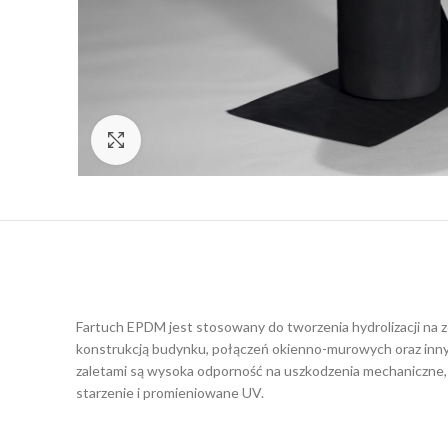
Click to enlarge
Fartuch EPDM jest stosowany do tworzenia hydrolizacji na z
konstrukcją budynku, połączeń okienno-murowych oraz innyc
zaletami są wysoka odporność na uszkodzenia mechaniczne,
starzenie i promieniowane UV.