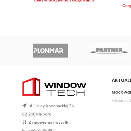
Ceny
AKTUAL
Mocowan
4 listopada 
ul. Haliny Konopackiej 26
82-200 Malbork
Zamówienia i wysyłki:
kom 668-335-893