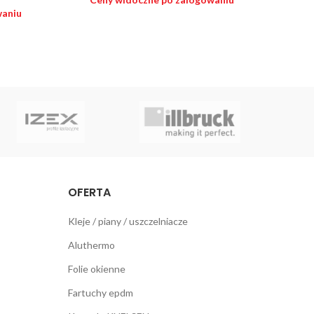
waniu
Ce
OFERTA
Kleje / piany / uszczelniacze
Aluthermo
Folie okienne
Fartuchy epdm