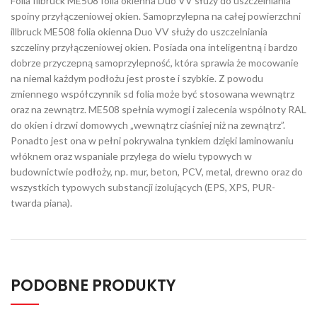
Folia Illbruck ME508 folia okienna Duo VV służy do uszczelniania
spoiny przyłączeniowej okien. Samoprzylepna na całej powierzchni
illbruck ME508 folia okienna Duo VV służy do uszczelniania
szczeliny przyłączeniowej okien. Posiada ona inteligentną i bardzo
dobrze przyczepną samoprzylepność, która sprawia że mocowanie
na niemal każdym podłożu jest proste i szybkie. Z powodu
zmiennego współczynnik sd folia może być stosowana wewnątrz
oraz na zewnątrz. ME508 spełnia wymogi i zalecenia wspólnoty RAL
do okien i drzwi domowych „wewnątrz ciaśniej niż na zewnątrz”.
Ponadto jest ona w pełni pokrywalna tynkiem dzięki laminowaniu
włóknem oraz wspaniale przylega do wielu typowych w
budownictwie podłoży, np. mur, beton, PCV, metal, drewno oraz do
wszystkich typowych substancji izolujących (EPS, XPS, PUR-
twarda piana).
PODOBNE PRODUKTY